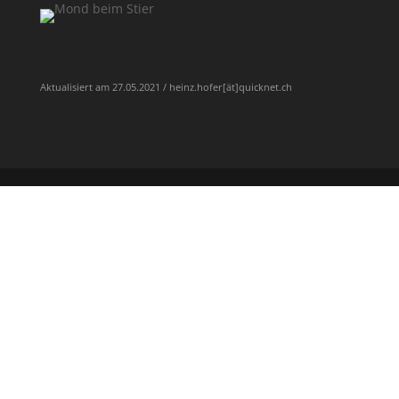
Aktualisiert am 27.05.2021 / heinz.hofer[ät]quicknet.ch