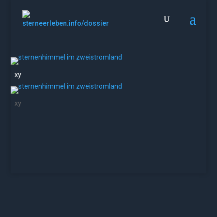
Herbssternbilder
xy
xy
Vergiss nicht, empor zu den Sternen zu blicken, anstatt
hinab auf deine Füsse
(nach Stephen Hawking).
Aktualisiert am 02.05.2026 /
heinz.hofer[ät]sterneerleben.info