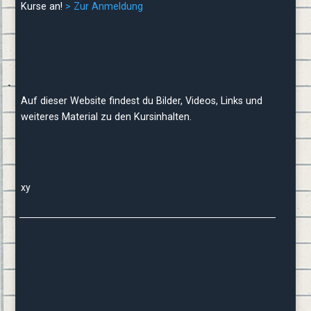
Kurse an!
> Zur Anmeldung
Bilder und Informationen zu den
Themen des Kurses
Auf dieser Website findest du Bilder, Videos, Links und
weiteres Material zu den Kursinhalten.
Downloads
xy
Vergiss nicht, empor zu den Sternen zu blicken,
anstatt hinab auf deine Füsse
(nach Stephen
Hawking).
Aktualisiert am 11.02.2026 /
heinz.hofer[ät]sterneerleben.info